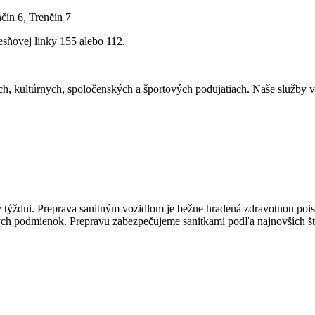
ín 6, Trenčín 7
sňovej linky 155 alebo 112.
 kultúrnych, spoločenských a športových podujatiach. Naše služby vyu
 týždni. Preprava sanitným vozidlom je bežne hradená zdravotnou poi
ých podmienok. Prepravu zabezpečujeme sanitkami podľa najnovších š