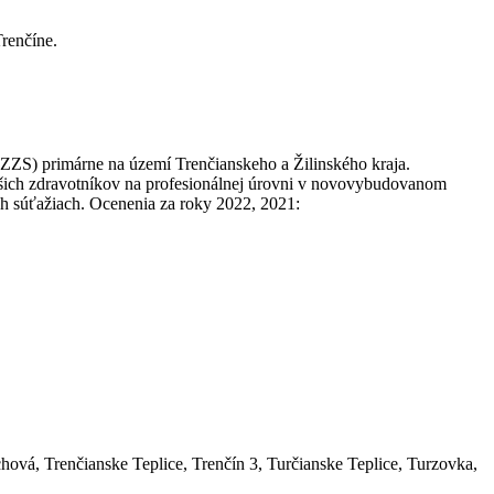
renčíne.
ZZS) primárne na území Trenčianskeho a Žilinského kraja.
šich zdravotníkov na profesionálnej úrovni v novovybudovanom
h súťažiach. Ocenenia za roky 2022, 2021:
ová, Trenčianske Teplice, Trenčín 3, Turčianske Teplice, Turzovka,