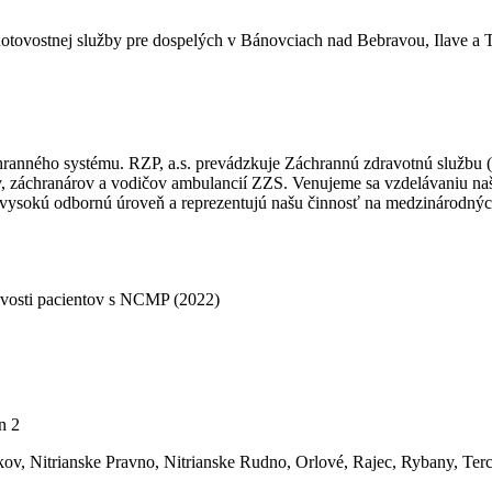
otovostnej služby pre dospelých v Bánovciach nad Bebravou, Ilave a T
ranného systému. RZP, a.s. prevádzkuje Záchrannú zdravotnú službu (
, záchranárov a vodičov ambulancií ZZS. Venujeme sa vzdelávaniu na
 vysokú odbornú úroveň a reprezentujú našu činnosť na medzinárodnýc
ivosti pacientov s NCMP (2022)
n 2
v, Nitrianske Pravno, Nitrianske Rudno, Orlové, Rajec, Rybany, Terch