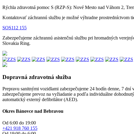
Rýchla zdravotná pomoc S (RZP-S): Nové Mesto nad Váhom 2, Trenč
Kontaktovať záchrannú službu je možné výhradne prostredníctvom tie
SOS
112
155
Zabezpečujeme záchrannú asistenčnú službu pri hromadných verejných,
Slovakia Ring.
Dopravná zdravotná služba
Prepravu sanitnými vozidlami zabezpečujeme 24 hodín denne, 7 dní v
zabezpečujeme prevoz na vyžiadanie a podľa individuálne dohodnut
automatický externý defibrilátor (AED).
Okres Bánovce nad Bebravou
Od 6:00 do 19:00
+421 918 760 155
Od 19:00 do 6:00