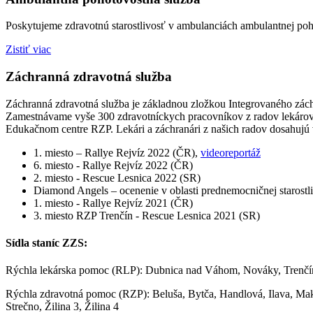
Poskytujeme zdravotnú starostlivosť v ambulanciách ambulantnej poh
Zistiť viac
Záchranná zdravotná služba
Záchranná zdravotná služba je základnou zložkou Integrovaného zách
Zamestnávame vyše 300 zdravotníckych pracovníkov z radov lekárov
Edukačnom centre RZP. Lekári a záchranári z našich radov dosahujú
1. miesto – Rallye Rejvíz 2022 (ČR),
videoreportáž
6. miesto - Rallye Rejvíz 2022 (ČR)
2. miesto - Rescue Lesnica 2022 (SR)
Diamond Angels – ocenenie v oblasti prednemocničnej starostl
1. miesto - Rallye Rejvíz 2021 (ČR)
3. miesto RZP Trenčín - Rescue Lesnica 2021 (SR)
Sídla staníc ZZS:
Rýchla lekárska pomoc (RLP): Dubnica nad Váhom, Nováky, Trenčí
Rýchla zdravotná pomoc (RZP): Beluša, Bytča, Handlová, Ilava, Mako
Strečno, Žilina 3, Žilina 4