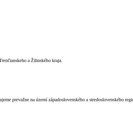
renčianskeho a Žilinského kraja.
ujeme prevažne na území západoslovenského a stredoslovenského regió