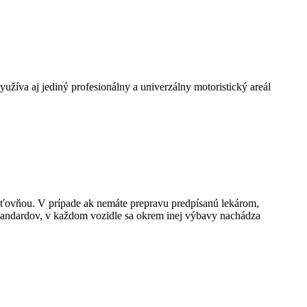
žíva aj jediný profesionálny a univerzálny motoristický areál
sťovňou. V prípade ak nemáte prepravu predpísanú lekárom,
tandardov, v každom vozidle sa okrem inej výbavy nachádza